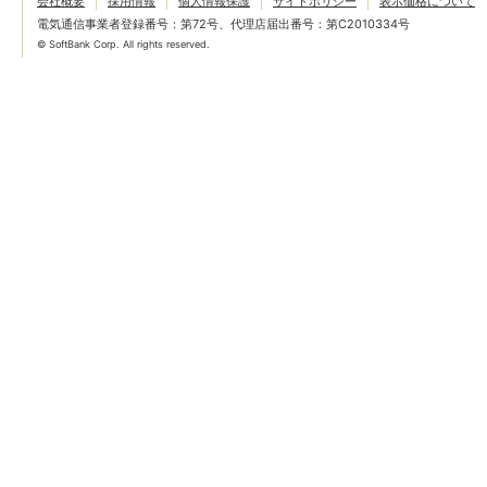
会社概要
採用情報
個人情報保護
サイトポリシー
表示価格について
電気通信事業者登録番号：第72号、代理店届出番号：第C2010334号
© SoftBank Corp. All rights reserved.